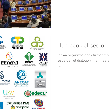
Llamado del sector 
Las 44 organizaciones firmantes 
respaldan el diálogo y manifiesta
a...