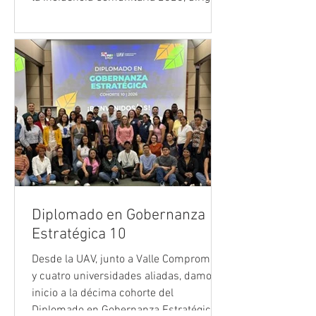
a dignatarios y dignatarias de las Juntas
de Acción Comunal de Cali elegidos en
las elecciones de abril. El programa
ofrece beca del 100 %, auxilio de
transporte, refrigerio, materiales,
certificación y 49 horas de formación
presencial para fortalecer capacidades
de liderazgo, participación e incidencia
comunitaria.
Diplomado en Gobernanza
Estratégica 10
Desde la UAV, junto a Valle Compromiso
y cuatro universidades aliadas, damos
inicio a la décima cohorte del
Diplomado en Gobernanza Estratégica.