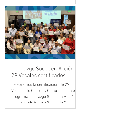
62 líderes, seleccionados entre 281
postulados de 7 municipios del Valle,
fortalecerán hasta agosto sus
capacidades en políticas públicas,
monitoreo a la gestión pública y
comunicación estratégica, para
transformar sus territorios.
Liderazgo Social en Acción:
29 Vocales certificados
Celebramos la certificación de 29
Vocales de Control y Comunales en el
programa Liderazgo Social en Acción,
desarrollado junto a Gases de Occidente
- GDO. Líderes de Cali, Tuluá, Puerto