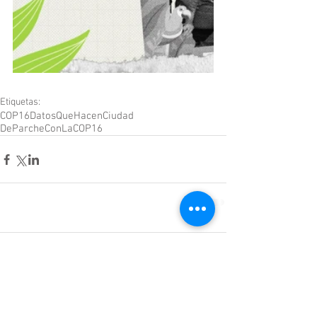
Etiquetas:
COP16
DatosQueHacenCiudad
DeParcheConLaCOP16
Comentarios
Escribir un comentario...