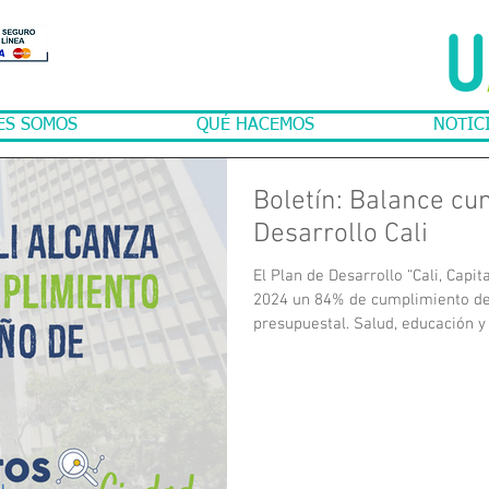
ES SOMOS
QUÉ HACEMOS
NOTIC
Boletín: Balance cu
Desarrollo Cali
El Plan de Desarrollo “Cali, Capi
2024 un 84% de cumplimiento de
presupuestal. Salud, educación y
la inversión. Aunque hubo avance
movilidad y convivencia. La perc
como prioridad y señala retos en 
consultar el tablero de seguimie