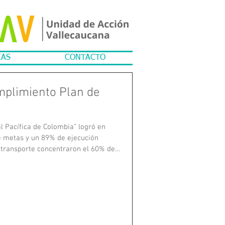
IAS
CONTACTO
mplimiento Plan de
tal Pacífica de Colombia” logró en
 metas y un 89% de ejecución
 transporte concentraron el 60% de
s, persisten desafíos en juventud,
epción ciudadana destaca la salud
confianza institucional. Se invita a
nto en Datos que Hacen Ciudad.