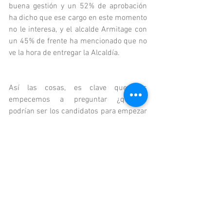
buena gestión y un 52% de aprobación 
ha dicho que ese cargo en este momento 
no le interesa, y el alcalde Armitage con 
un 45% de frente ha mencionado que no 
ve la hora de entregar la Alcaldía.
Así las cosas, es clave que nos 
empecemos a preguntar ¿quiénes 
podrían ser los candidatos para empezar 
a dilucidar tal ejercicio? ¿Será que los 
votantes de Medellín y Barranquilla son 
muy regionalistas y por ello la 
aprobación de sus mandatarios? O es 
que realmente nosotros en “casa” no 
hemos entendido que en el concierto 
nacional quien pone presidente, pone 
desarrollo directo para sus regiones. Es 
momento de empezar a pensar en 