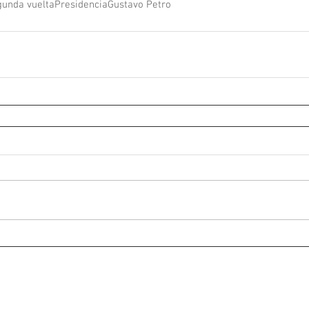
unda vuelta
Presidencia
Gustavo Petro