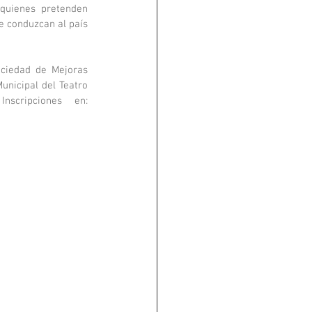
quienes pretenden 
e conduzcan al país 
ociedad de Mejoras 
unicipal del Teatro 
Enrique Buenaventura. El ingreso a estos espacios será totalmente libre. Inscripciones en: 