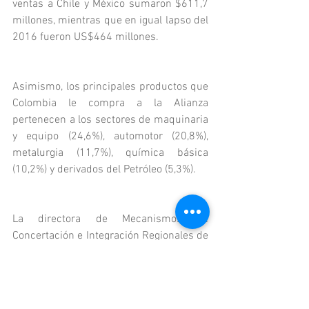
ventas a Chile y México sumaron $611,7 
millones, mientras que en igual lapso del 
2016 fueron US$464 millones.
Asimismo, los principales productos que 
Colombia le compra a la Alianza 
pertenecen a los sectores de maquinaria 
y equipo (24,6%), automotor (20,8%), 
metalurgia (11,7%), química básica 
(10,2%) y derivados del Petróleo (5,3%).
La directora de Mecanismos de 
Concertación e Integración Regionales de 
la Cancillería colombiana, Embajadora 
Adriana Mendoza, también destacó que 
además de lo comercial hay hechos 
relevantes que marcan la Alianza del 