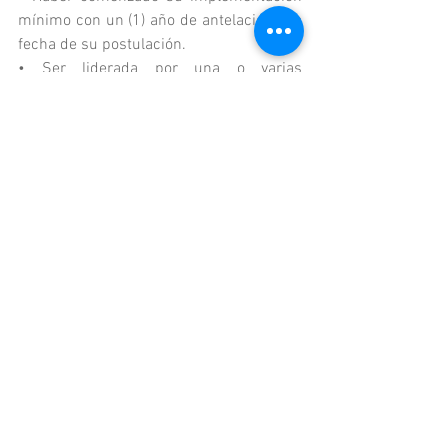
mínimo con un (1) año de antelación a la 
fecha de su postulación.
• Ser liderada por una o varias 
organizaciones comunitarias, sociales, 
colectivos ciudadanos, grupos de 
innovadores y/o asociaciones de vecinos.
• Contribuir a mejorar las condiciones de 
vida de las comunidades con las que 
trabaja.
• Incorporar nuevas ideas, métodos y/o 
prácticas en su desarrollo.
• Contar con la activa participación de la 
comunidad.
• Para el Programa Premio Cívico Por Una 
Ciudad Mejor, una iniciativa es un 
proyecto que busca alcanzar objetivos en 
un tiempo y espacio determinado 
combinando trabajo organizado, 