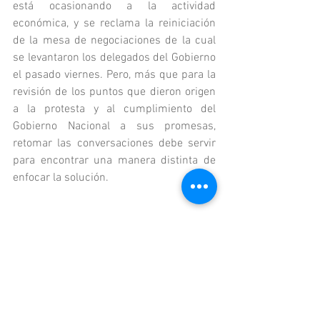
está ocasionando a la actividad 
económica, y se reclama la reiniciación 
de la mesa de negociaciones de la cual 
se levantaron los delegados del Gobierno 
el pasado viernes. Pero, más que para la 
revisión de los puntos que dieron origen 
a la protesta y al cumplimiento del 
Gobierno Nacional a sus promesas, 
retomar las conversaciones debe servir 
para encontrar una manera distinta de 
enfocar la solución.
Y en esa nueva visión, el Valle, sus 
gobernantes y sus empresarios están 
llamados a ser protagonistas y 
promotores de primer orden. Para poder 
superar la tragedia que padecen sus 
habitantes, Buenaventura necesita ante 