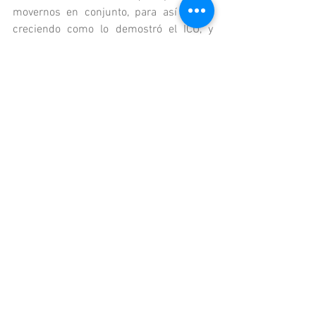
movernos en conjunto, para así seguir 
creciendo como lo demostró el ICU, y 
mejorar nuestra posición actual, la cual 
sigue estando por debajo de ciudades 
como Manizales, Bucaramanga y 
Medellín.
Aunque el ICU no mide la calidad de las 
universidades, ni establece un ranking, si 
es una herramienta que nos compele a 
generar una agenda pública, para el 
mejoramiento de la calidad de vida, con 
un enfoque poblacional y un análisis 
multidimensional de la educación 
superior.