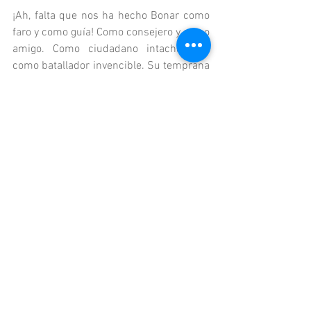
¡Ah, falta que nos ha hecho Bonar como 
faro y como guía! Como consejero y como 
amigo. Como ciudadano intachable y 
como batallador invencible. Su temprana 
muerte a los solo 62 años en 1979, dejó 
un vacío en las letras y en las almas. Que 
prosa la suya, tan profunda a veces y tan 
liviana otras tantas, porque así como 
sabía cómo llegarles a los intelectuales 
igual le sucedía con las gentes del 
común. Único e irrepetible este 
esplendoroso ser humano.
...
Etiquetas:
UAV
Alfonso Bonilla
Juegos Panamericanos
Opinión