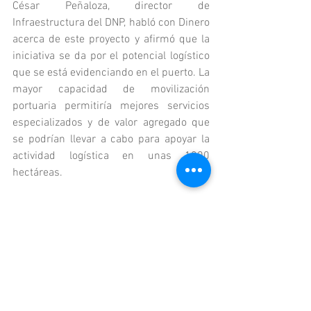
César Peñaloza, director de 
Infraestructura del DNP, habló con Dinero 
acerca de este proyecto y afirmó que la 
iniciativa se da por el potencial logístico 
que se está evidenciando en el puerto. La 
mayor capacidad de movilización 
portuaria permitiría mejores servicios 
especializados y de valor agregado que 
se podrían llevar a cabo para apoyar la 
actividad logística en unas 1800 
hectáreas.
De este terreno, “tenemos que tener 
concordancia con el uso del suelo y 
titulación de los predios, ya que gran 
parte de estos pertenecen a consejos 
comunitarios de comunidades negras (…) 
ellos serían socios de los proyectos y 
esto se está abordando con el POT y 