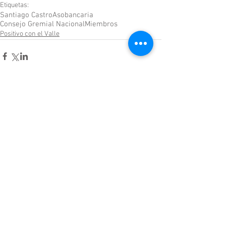
Etiquetas:
Santiago Castro
Asobancaria
Consejo Gremial Nacional
Miembros
Positivo con el Valle
Comentarios
Escribir un comentario...
Enlaces de interés