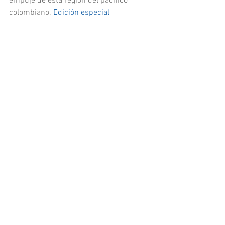
empuje de esta región del pacífico 
colombiano. 
Edición especial