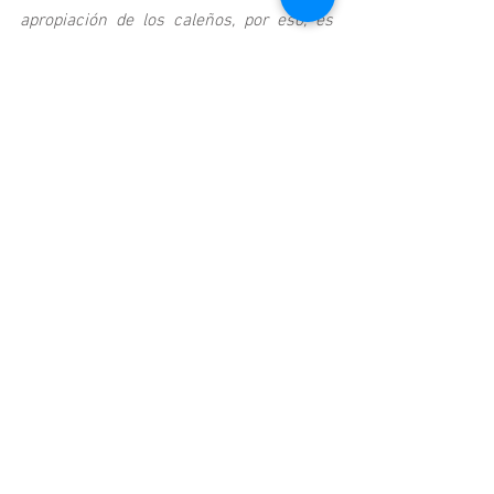
apropiación de los caleños, por eso, es 
importante que ese informe semestral 
que debe presentar la Administración 
frente a los avances del crédito, sean 
socializados con la ciudadanía y se 
presente la visión de ciudad que se 
pretende consolidar, y el impacto en el 
bienestar de los caleños que va a 
generar
” Indicó la Unidad de Acción 
Vallecaucana.
Más información
Lina María Orozco
Coordinadora de Programas
Unidad de Acción Vallecaucana
Cel: 311 316 0406