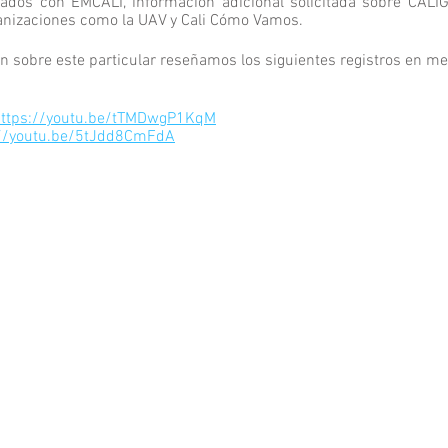
ados con EMCALI, información adicional solicitada sobre CALI
anizaciones como la UAV y Cali Cómo Vamos.
n sobre este particular reseñamos los siguientes registros en me
ttps://youtu.be/tTMDwgP1KqM
://youtu.be/5tJdd8CmFdA