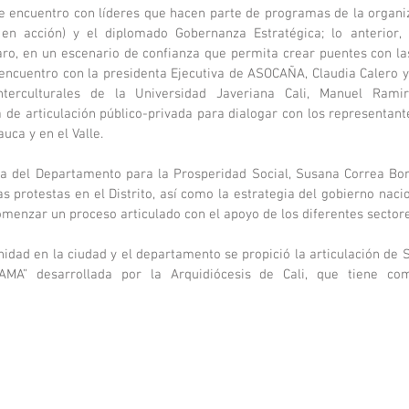
 encuentro con líderes que hacen parte de programas de la organi
s en acción) y el diplomado Gobernanza Estratégica; lo anterior,
aro, en un escenario de confianza que permita crear puentes con las
ncuentro con la presidenta Ejecutiva de ASOCAÑA, Claudia Calero y c
Interculturales de la Universidad Javeriana Cali, Manuel Rami
 de articulación público-privada para dialogar con los representant
uca y en el Valle.
ora del Departamento para la Prosperidad Social, Susana Correa Borr
s protestas en el Distrito, así como la estrategia del gobierno naci
omenzar un proceso articulado con el apoyo de los diferentes sectore
idad en la ciudad y el departamento se propició la articulación de So
MA” desarrollada por la Arquidiócesis de Cali, que tiene com