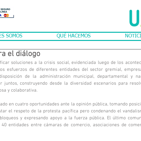
ES SOMOS
QUÉ HACEMOS
NOTIC
ra el diálogo
icar soluciones a la crisis social, evidenciada luego de los aconte
los esfuerzos de diferentes entidades del sector gremial, empresar
isposición de la administración municipal, departamental y na
r juntos, construyendo desde la diversidad escenarios para resolv
sa y colaborativa. 
ado en cuatro oportunidades ante la opinión pública, tomando posició
estar el respeto de la protesta pacífica pero condenando el vandalis
bloqueos y expresando apoyo a la fuerza pública. El último comun
 40 entidades entre cámaras de comercio, asociaciones de comerc