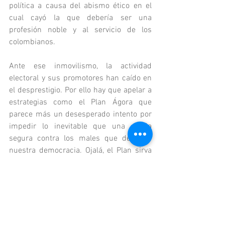
política a causa del abismo ético en el 
cual cayó la que debería ser una 
profesión noble y al servicio de los 
colombianos.
Ante ese inmovilismo, la actividad 
electoral y sus promotores han caído en 
el desprestigio. Por ello hay que apelar a 
estrategias como el Plan Ágora que 
parece más un desesperado intento por 
impedir lo inevitable que una salida 
segura contra los males que desafían 
nuestra democracia. Ojalá, el Plan sirva 
para impedir que se cumplan las 
amenazas descritas por la ministra 
Gutiérrez en sus declaraciones del 
pasado domingo.