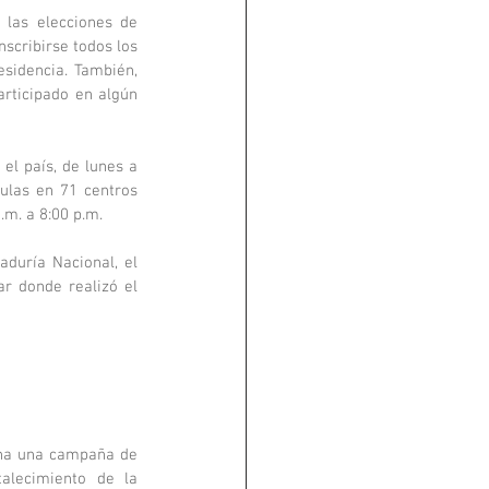
 las elecciones de 
scribirse todos los 
idencia. También, 
ticipado en algún 
el país, de lunes a 
ulas en 71 centros 
.m. a 8:00 p.m.
duría Nacional, el 
r donde realizó el 
cha una campaña de 
alecimiento de la 