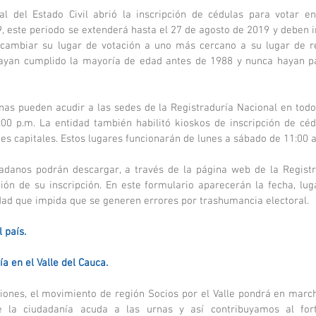
l del Estado Civil abrió la inscripción de cédulas para votar en
 este periodo se extenderá hasta el 27 de agosto de 2019 y deben in
cambiar su lugar de votación a uno más cercano a su lugar de res
ayan cumplido la mayoría de edad antes de 1988 y nunca hayan par
nas pueden acudir a las sedes de la Registraduría Nacional en todo 
:00 p.m. La entidad también habilitó kioskos de inscripción de céd
s capitales. Estos lugares funcionarán de lunes a sábado de 11:00 a
adanos podrán descargar, a través de la página web de la Registra
ón de su inscripción. En este formulario aparecerán la fecha, luga
dad que impida que se generen errores por trashumancia electoral.
 país.
a en el Valle del Cauca.
iones, el movimiento de región Socios por el Valle pondrá en mar
ue la ciudadanía acuda a las urnas y así contribuyamos al fort