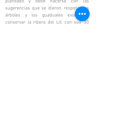
planeado y debe hacerse con las 
sugerencias que se dieron, respetar los 
árboles y los guaduales existentes, 
conservar la ribera del Lili con sus 30 
metros y el humedal existente. Seguir el 
corredor por la ribera para el transitar de 
la fauna (muy importante). Hacer un 
parque con senderos peatonales y 
ciclovías, como se habló y estaba 
previsto. De no hacerlo así, en menos de 
lo que canta un gallo, las constructoras 
montarán sus torres y ahí sí apague y 
vámonos.
Etiquetas:
Metrocali
Cámara de Comercio de Calli
Esteban Piedrahita
Terminal Sur
Opinión