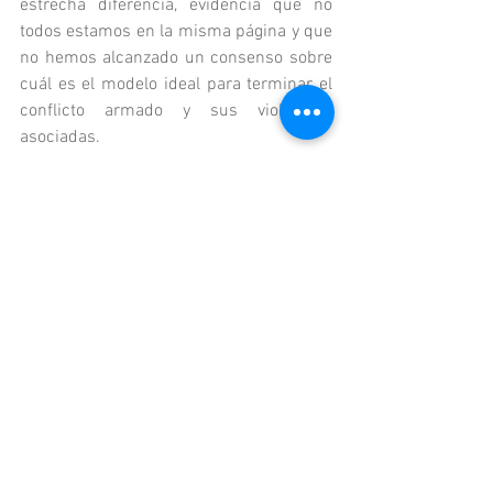
estrecha diferencia, evidencia que no 
todos estamos en la misma página y que 
no hemos alcanzado un consenso sobre 
cuál es el modelo ideal para terminar el 
conflicto armado y sus violencias 
asociadas. 
Ante la incertidumbre de estos días, se 
imponen las certidumbres de la 
reconciliación. Es momento de unión 
nacional. Los resultados de la jornada 
electoral de este 2 de octubre, en la que 
se impuso el NO, deben ser un 
catalizador para que como sociedad 
busquemos consensos a partir de lo que 
nos une para hacer una paz que sea de 
todos.